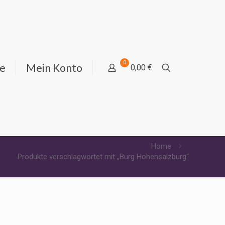
0
ie
Mein Konto
0,00 €
Home
Produkte verschlagwortet mit „Burg Hohensalzburg“