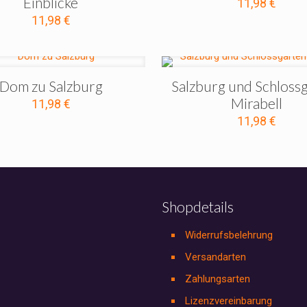
Einblicke
11,98
€
11,98
€
Dom zu Salzburg
Salzburg und Schloss
Mirabell
11,98
€
11,98
€
Shopdetails
Widerrufsbelehrung
Versandarten
Zahlungsarten
Lizenzvereinbarung