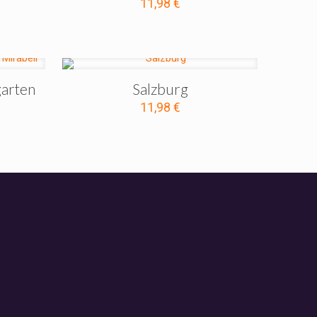
11,98
€
garten
Salzburg
11,98
€