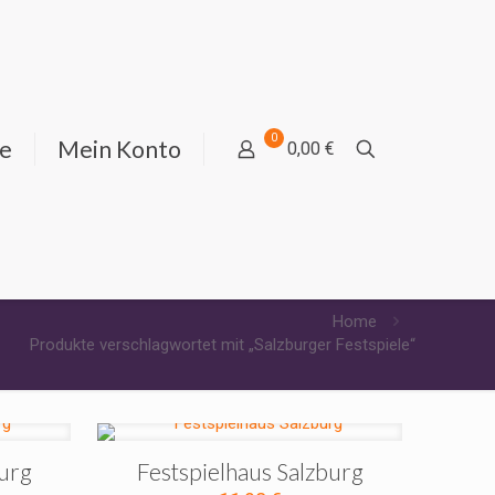
0
ie
Mein Konto
0,00 €
Home
Produkte verschlagwortet mit „Salzburger Festspiele“
burg
Festspielhaus Salzburg