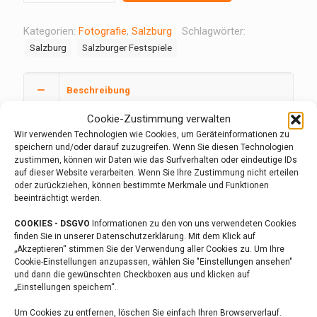
Kategorien:
Fotografie
,
Salzburg
Schlagwörter:
Salzburg
Salzburger Festspiele
Beschreibung
Cookie-Zustimmung verwalten
Salzburg und die Salzach
Wir verwenden Technologien wie Cookies, um Geräteinformationen zu
speichern und/oder darauf zuzugreifen. Wenn Sie diesen Technologien
3,35 MB, Format JPG, Abmessungen: 4000 x 2672
zustimmen, können wir Daten wie das Surfverhalten oder eindeutige IDs
Pixel
auf dieser Website verarbeiten. Wenn Sie Ihre Zustimmung nicht erteilen
oder zurückziehen, können bestimmte Merkmale und Funktionen
beeinträchtigt werden.
Rezensionen
0
COOKIES - DSGVO
Informationen zu den von uns verwendeten Cookies
finden Sie in unserer Datenschutzerklärung. Mit dem Klick auf
„Akzeptieren“ stimmen Sie der Verwendung aller Cookies zu. Um Ihre
Cookie-Einstellungen anzupassen, wählen Sie "Einstellungen ansehen"
und dann die gewünschten Checkboxen aus und klicken auf
Ähnliche Produkte
„Einstellungen speichern“.
Um Cookies zu entfernen, löschen Sie einfach Ihren Browserverlauf.