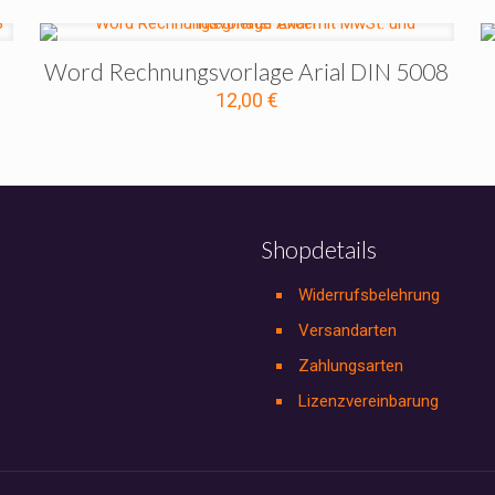
Word Rechnungsvorlage Arial DIN 5008
12,00
€
Shopdetails
Widerrufsbelehrung
Versandarten
Zahlungsarten
Lizenzvereinbarung