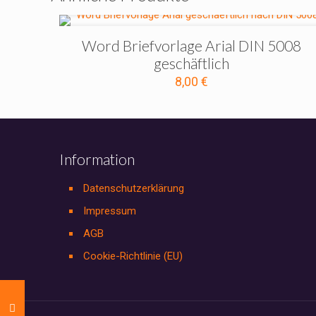
Word Briefvorlage Arial DIN 5008
geschäftlich
8,00
€
Information
Datenschutzerklärung
Impressum
AGB
Cookie-Richtlinie (EU)