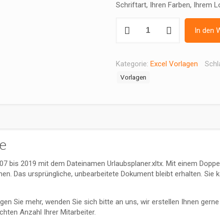
Schriftart, Ihren Farben, Ihrem 
Urlaubsplaner
In den 
Excel
Vorlage
Menge
Kategorie:
Excel Vorlagen
Schl
Vorlagen
ge
007 bis 2019 mit dem Dateinamen Urlaubsplaner.xltx. Mit einem Doppelk
en. Das ursprüngliche, unbearbeitete Dokument bleibt erhalten. Sie k
tigen Sie mehr, wenden Sie sich bitte an uns, wir erstellen Ihnen gern
hten Anzahl Ihrer Mitarbeiter.