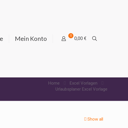
0
ie
Mein Konto
0,00 €
Home
Excel Vorlagen
Urlaubsplaner Excel Vorlage
Show all